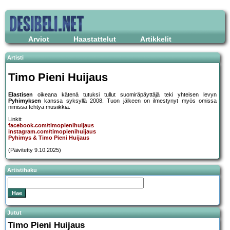
Arviot
Haastattelut
Artikkelit
Artisti
Timo Pieni Huijaus
Elastisen
oikeana kätenä tutuksi tullut suomiräpäyttäjä teki yhteisen levyn
Pyhimyksen
kanssa syksyllä 2008. Tuon jälkeen on ilmestynyt myös omissa
nimissä tehtyä musiikkia.
Linkit:
facebook.com/timopienihuijaus
instagram.com/timopienihuijaus
Pyhimys & Timo Pieni Huijaus
(Päivitetty 9.10.2025)
Artistihaku
Jutut
Timo Pieni Huijaus