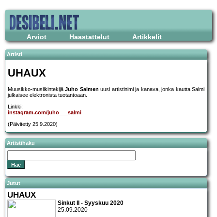
Arviot
Haastattelut
Artikkelit
Artisti
UHAUX
Muusikko-musiikintekijä
Juho Salmen
uusi artistinimi ja kanava, jonka kautta Salmi
julkaisee elektronista tuotantoaan.
Linkki:
instagram.com/juho___salmi
(Päivitetty 25.9.2020)
Artistihaku
Jutut
UHAUX
Sinkut II - Syyskuu 2020
25.09.2020