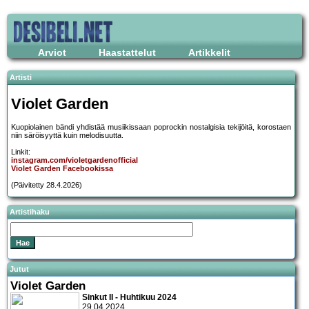
Arviot
Haastattelut
Artikkelit
Artisti
Violet Garden
Kuopiolainen bändi yhdistää musiikissaan poprockin nostalgisia tekijöitä, korostaen
niin säröisyyttä kuin melodisuutta.
Linkit:
instagram.com/violetgardenofficial
Violet Garden Facebookissa
(Päivitetty 28.4.2026)
Artistihaku
Jutut
Violet Garden
Sinkut II - Huhtikuu 2024
29.04.2024