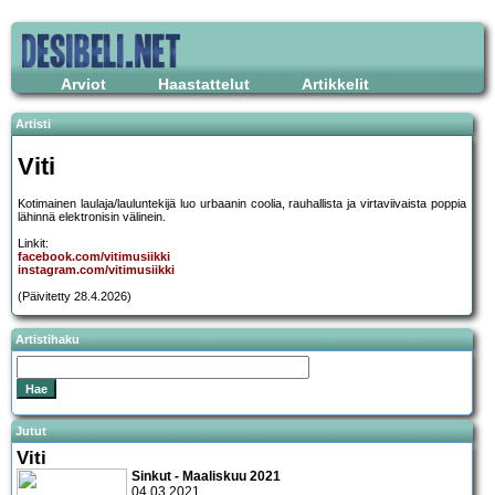
Arviot
Haastattelut
Artikkelit
Artisti
Viti
Kotimainen laulaja/lauluntekijä luo urbaanin coolia, rauhallista ja virtaviivaista poppia
lähinnä elektronisin välinein.
Linkit:
facebook.com/vitimusiikki
instagram.com/vitimusiikki
(Päivitetty 28.4.2026)
Artistihaku
Jutut
Viti
Sinkut - Maaliskuu 2021
04.03.2021