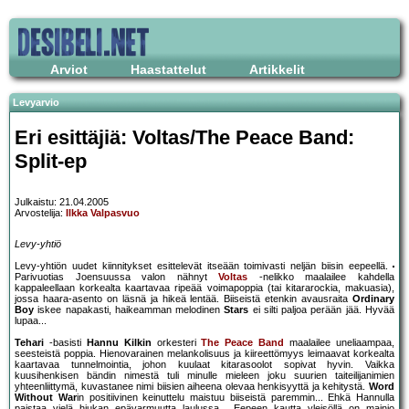
Arviot
Haastattelut
Artikkelit
Levyarvio
Eri esittäjiä: Voltas/The Peace Band:
Split-ep
Julkaistu: 21.04.2005
Arvostelija:
Ilkka Valpasvuo
Levy-yhtiö
Levy-yhtiön uudet kiinnitykset esittelevät itseään toimivasti neljän biisin eepeellä.
Parivuotias Joensuussa valon nähnyt
Voltas
-nelikko maalailee kahdella
kappaleellaan korkealta kaartavaa ripeää voimapoppia (tai kitararockia, makuasia),
jossa haara-asento on läsnä ja hikeä lentää. Biiseistä etenkin avausraita
Ordinary
Boy
iskee napakasti, haikeamman melodinen
Stars
ei silti paljoa perään jää. Hyvää
lupaa...
Tehari
-basisti
Hannu Kilkin
orkesteri
The Peace Band
maalailee uneliaampaa,
seesteistä poppia. Hienovarainen melankolisuus ja kiireettömyys leimaavat korkealta
kaartavaa tunnelmointia, johon kuulaat kitarasoolot sopivat hyvin. Vaikka
kuusihenkisen bändin nimestä tuli minulle mieleen joku suurien taiteilijanimien
yhteenliittymä, kuvastanee nimi biisien aiheena olevaa henkisyyttä ja kehitystä.
Word
Without War
in positiivinen keinuttelu maistuu biiseistä paremmin... Ehkä Hannulla
paistaa vielä hiukan epävarmuutta laulussa... Eepeen kautta yleisöllä on mainio