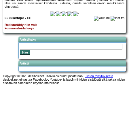
tilaisuus saada maistiaiset kahdesta uudesta, omalla sarallaan oikein maukkaasta
yhtyeestä.
Lukukertoja:
7141
Rekisteröidy niin voit
kommentoida levyä
Artistihaku
Artisti
Copyright © 2025 desibeli.net | Kaikki oikeudet pidätetään |
Tietoa toimituksesta
desibeli.net ei vastaa Facebook-, Youtube- ja last.fm-linkkien sisällöstä eikä takaa niiden
sisältävän aiheeseen liittyvää materiaalia.