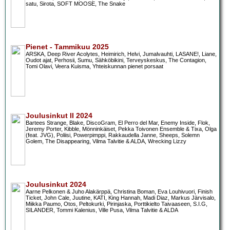
satu, Sirota, SOFT MOOSE, The Snake
Pienet - Tammikuu 2025
ARSKA, Deep River Acolytes, Heimirich, Helvi, Jumalvauhti, LASANE!, Liane,
Oudot ajat, Perhosii, Sumu, Sähköbikini, Terveyskeskus, The Contagion,
Tomi Olavi, Veera Kuisma, Yhteiskunnan pienet porsaat
Joulusinkut II 2024
Bartees Strange, Blake, DiscoGram, El Perro del Mar, Enemy Inside, Flok,
Jeremy Porter, Kibble, Mönninkäiset, Pekka Toivonen Ensemble & Tixa, Olga
(feat. JVG), Poliisi, Powerpimppi, Rakkaudella Janne, Sheeps, Solemn
Golem, The Disappearing, Vilma Talvitie & ALDA, Wrecking Lizzy
Joulusinkut 2024
Aarne Pelkonen & Juho Alakärppä, Christina Boman, Eva Louhivuori, Finish
Ticket, John Cale, Juutine, KATI, King Hannah, Madi Diaz, Markus Järvisalo,
Miikka Paumo, Otos, Peltokurki, Pirinjaska, Porttikielto Taivaaseen, S.I.G,
SILANDER, Tommi Kalenius, Ville Pusa, Vilma Talvitie & ALDA