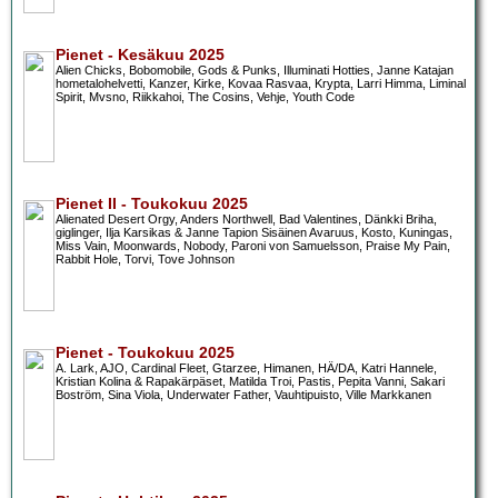
Pienet - Kesäkuu 2025
Alien Chicks, Bobomobile, Gods & Punks, Illuminati Hotties, Janne Katajan
hometalohelvetti, Kanzer, Kirke, Kovaa Rasvaa, Krypta, Larri Himma, Liminal
Spirit, Mvsno, Riikkahoi, The Cosins, Vehje, Youth Code
Pienet II - Toukokuu 2025
Alienated Desert Orgy, Anders Northwell, Bad Valentines, Dänkki Briha,
giglinger, Ilja Karsikas & Janne Tapion Sisäinen Avaruus, Kosto, Kuningas,
Miss Vain, Moonwards, Nobody, Paroni von Samuelsson, Praise My Pain,
Rabbit Hole, Torvi, Tove Johnson
Pienet - Toukokuu 2025
A. Lark, AJO, Cardinal Fleet, Gtarzee, Himanen, HÄ/DA, Katri Hannele,
Kristian Kolina & Rapakärpäset, Matilda Troi, Pastis, Pepita Vanni, Sakari
Boström, Sina Viola, Underwater Father, Vauhtipuisto, Ville Markkanen