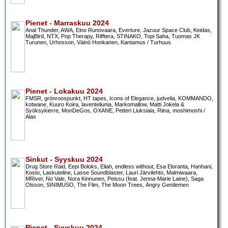
Pienet - Marraskuu 2024
Anal Thunder, AWA, Eino Runovaara, Everture, Jazuur Space Club, Keidas,
MajBird, NTX, Pop Therapy, Rifftera, STINAKO, Topi Saha, Tuomas JK
Turunen, Urhosson, Väinö Honkanen, Kantamus / Turhuus
Pienet - Lokakuu 2024
FMSR, grönroospunkt, HT tapes, Icons of Elegance, judvelia, KOMMANDO,
kotwane, Kuuro Koira, laventeliunia, Markomallow, Matti Jokela &
Syöksykierre, MonDeGos, OXANE, Petteri Liuksiala, Riina, moshimoshi /
Alas
Sinkut - Syyskuu 2024
Drug Store Raid, Eepi Boloks, Eliah, endless without, Esa Eloranta, Hanhani,
Kosto, Laskuteline, Lasse Soundblaster, Lauri Järvilehto, Malmiwaara,
MRiver, No Vale, Nora Kinnunen, Peissu (feat. Jenna-Marie Laine), Saga
Olsson, SINIMUSO, The Flim, The Moon Trees, Ängry Gentlemen
Pienet - Syyskuu 2024