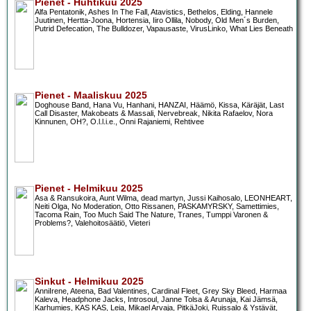
Pienet - Huhtikuu 2025
Alfa Pentatonik, Ashes In The Fall, Atavistics, Bethelos, Elding, Hannele
Juutinen, Hertta-Joona, Hortensia, Iiro Ollila, Nobody, Old Men´s Burden,
Putrid Defecation, The Bulldozer, Vapausaste, VirusLinko, What Lies Beneath
Pienet - Maaliskuu 2025
Doghouse Band, Hana Vu, Hanhani, HANZAI, Häämö, Kissa, Käräjät, Last
Call Disaster, Makobeats & Massali, Nervebreak, Nikita Rafaelov, Nora
Kinnunen, OH?, O.l.l.i.e., Onni Rajaniemi, Rehtivee
Pienet - Helmikuu 2025
Asa & Ransukoira, Aunt Wilma, dead martyn, Jussi Kaihosalo, LEONHEART,
Neiti Olga, No Moderation, Otto Rissanen, PASKAMYRSKY, Samettimies,
Tacoma Rain, Too Much Said The Nature, Tranes, Tumppi Varonen &
Problems?, Valehoitosäätiö, Vieteri
Sinkut - Helmikuu 2025
AnniIrene, Ateena, Bad Valentines, Cardinal Fleet, Grey Sky Bleed, Harmaa
Kaleva, Headphone Jacks, Introsoul, Janne Tolsa & Arunaja, Kai Jämsä,
Karhumies, KAS KAS, Leia, Mikael Arvaja, PitkäJoki, Ruissalo & Ystävät,