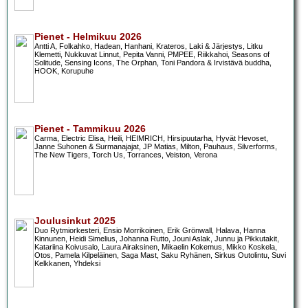
Pienet - Helmikuu 2026
Antti A, Folkahko, Hadean, Hanhani, Krateros, Laki & Järjestys, Litku
Klemetti, Nukkuvat Linnut, Pepita Vanni, PMPEE, Riikkahoi, Seasons of
Solitude, Sensing Icons, The Orphan, Toni Pandora & Irvistävä buddha,
HOOK, Korupuhe
Pienet - Tammikuu 2026
Carma, Electric Elisa, Heili, HEIMRICH, Hirsipuutarha, Hyvät Hevoset,
Janne Suhonen & Surmanajajat, JP Matias, Milton, Pauhaus, Silverforms,
The New Tigers, Torch Us, Torrances, Veiston, Verona
Joulusinkut 2025
Duo Rytmiorkesteri, Ensio Morrikoinen, Erik Grönwall, Halava, Hanna
Kinnunen, Heidi Simelius, Johanna Rutto, Jouni Aslak, Junnu ja Pikkutakit,
Katariina Koivusalo, Laura Airaksinen, Mikaelin Kokemus, Mikko Koskela,
Otos, Pamela Kilpeläinen, Saga Mast, Saku Ryhänen, Sirkus Outolintu, Suvi
Kelkkanen, Yhdeksi