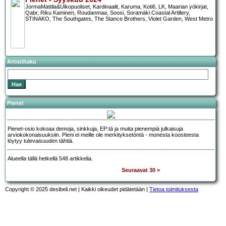
JormaMattila&Ulkopuoliset, Kardinaalit, Karuma, Koti6, LK, Maarian yökirjat,
Qabr, Riku Kaminen, Roudanmaa, Soosi, Soramäki Coastal Artillery,
STINAKO, The Southgates, The Stance Brothers, Violet Garden, West Metro
Artistihaku
Pienet
Pienet-osio kokoaa demoja, sinkkuja, EP:tä ja muita pienempiä julkaisuja
arviokokonaisuuksiin. Pieni ei meille ole merkityksetöntä - monesta koosteesta
löytyy tulevaisuuden tähtiä.
Alueella tällä hetkellä 548 artikkelia.
Seuraavat 30 >
Copyright © 2025 desibeli.net | Kaikki oikeudet pidätetään |
Tietoa toimituksesta