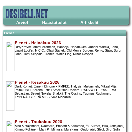
Arviot
Haastattelut
Artikkelit
Pienet
Pienet - Heinäkuu 2026
DirtyKravitz, emmi lorentzen, Haapoja, Hapan Aika, Juhani Mäkelä, Jänö,
Liquid Lucifer, N.C.C., Olavi Stanek, Old Men´s Burden, Rento, Stain, Suru
Ilona, Tomi Seppälä, Tranes, White Flag, Minor Despair
Pienet - Kesäkuu 2026
Dark Komet, Elmeri, Elmone x PMPEE, Halysis, Malummeh, Mikael Vilja,
Peltokurki + Eereka, Pitiful Small-time Dealers, RATS WILL FEAST, Rolf
Sebastian, Severi Nokela, Shakkii, The Cosins, Tuomas Ruokonen,
TYPERÄ TYPERÄ MIES, Void Monarch
Pienet - Toukokuu 2026
Aino & Hajonneet, Daemare, Empath & Kitkatone, Ex-Kurpat, Hilia, Jonsjooel,
Kimmo Pöllänen, Mani P., Mimosa, Murskaus, Oudot ajat, Slack Bird, Sofia