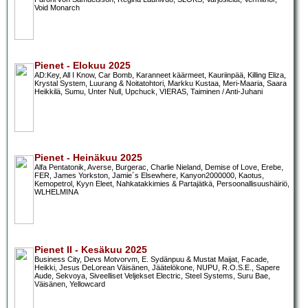
Void Monarch
Pienet - Elokuu 2025
AD:Key, All I Know, Car Bomb, Karanneet käärmeet, Kauriinpää, Killing Eliza,
Krystal System, Luurang & Noitatohtori, Markku Kustaa, Meri-Maaria, Saara
Heikkilä, Sumu, Unter Null, Upchuck, VIERAS, Taiminen / Anti-Juhani
Pienet - Heinäkuu 2025
Alfa Pentatonik, Averse, Burgerac, Charlie Nieland, Demise of Love, Erebe,
FER, James Yorkston, Jamie´s Elsewhere, Kanyon2000000, Kaotus,
Kemopetrol, Kyyn Eleet, Nahkatakkimies & Partajätkä, Persoonallisuushäiriö,
WLHELMINA
Pienet II - Kesäkuu 2025
Business City, Devs Motvorvm, E. Sydänpuu & Mustat Maijat, Facade,
Heikki, Jesus DeLorean Väisänen, Jäätelökone, NUPU, R.O.S.E., Sapere
Aude, Sekvoya, Siveelliset Veljekset Electric, Steel Systems, Suru Bae,
Väisänen, Yellowcard