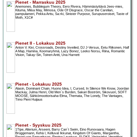
Pienet - Marraskuu 2025
Anemones, Bubblegum Theory, Eero Rivera, Hämmästyttävä Jees-mies,
Kituma, Miisa May, Mimosa, Ode Of Disgrace, Oscar the Carelian,
pampulameri, Pekka Arttu, Sa:rki, Sinister Purpose, Surupuseroiset, Taste of
Moth, X1C#
Pienet II - Lokakuu 2025
Anton V. Kivi, Crossroads, Destiny Inveiled, DJ J-Versus, Eetu Riikonen, Half
A Map, Hamina, Koomaryhmä, Lazy Bonez, Leeko Norsu, Riina, Romantic
Vision, Takay-Sin, Toinen Antti, Una Harnett
Pienet - Lokakuu 2025
Alasin, Dominant Chain, Huono Idea, I, Cursed, In Silence We Know, Joordan
Mackay, Julma Henri, Old Men´s Burden, Sakari Boström, Sikovuori, SOFT
MOOSE, Sähkömoottorisaha-Elma, Themata, The Lonely, The Vantages,
Timo Pieni Huijaus
Pienet - Syyskuu 2025
1Tipe, Alterium, Arseeni, Barry Can´t Swim, Eino Runovaara, Hagen
Brüggemann, Kehä I, Kelluvat Ikkunat, Kingdom Of Giants, Margantha,
Paroni von Samuelsson, Regina Launivuo, SLOKS, Varjosielut, Vermithor,