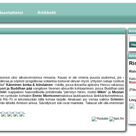
aastattelut
Artikkelit
Arti
Artis
Ri
Rist
 itsensä ulos aikuisversionsa rinnasta. Kauas ei ole omena puusta pudonnut, jos
Kats
levaa ja söpösti progeilevaa soitantoa tuntuvat olevan myös yhtyeen satuja ruotivat
Rist
adut”
Känninen kotka & hiirulainen
-rokilla, jossa ikivanha ajokoira Hessu rakastuu
muori ja Buddhan pää
vangitsee hivenen absurdin kohtaamisen, jossa Buddhan pää
(Päi
hiiri
-kappaleen haaveellisella pohdinnalla ”piirretyn hiiren, muttei
Mikin
” ja
Mustan
iren synkeän kohtalon
Ennio Morricone
maisissa laukkaavissa länkkäritunnelmissa.
iä Ris-To ei teksteissään tällä kertaa tarjoile. Ainakaan jos vertaa vaikka
Grimm
in
Levy
niin läheltä ihmisen arkea. Sävellykset toki ovat mainioita. Taitavat silti olla enemmän