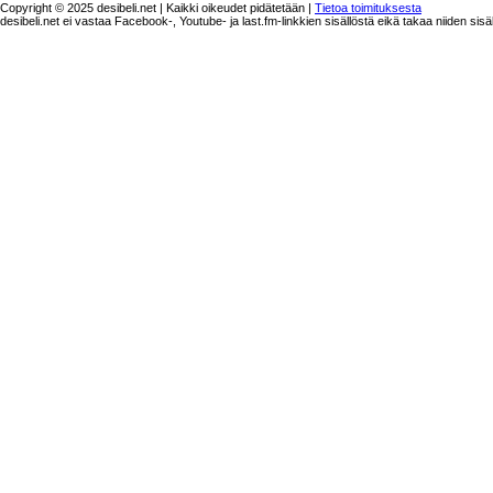
Copyright © 2025 desibeli.net | Kaikki oikeudet pidätetään |
Tietoa toimituksesta
desibeli.net ei vastaa Facebook-, Youtube- ja last.fm-linkkien sisällöstä eikä takaa niiden sisä