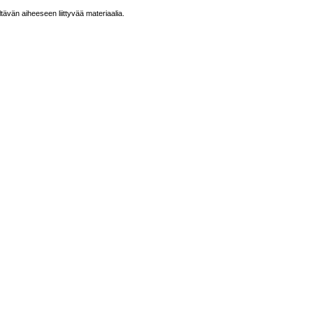
ltävän aiheeseen liittyvää materiaalia.