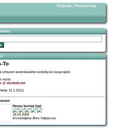
Kirjaudu
Rekisteröidy
|
stihaku
ti
s-To
o
-yhtyeen lastenlauluihin keskittyvä sivuprojekti.
o myös:
o @ desibeli.net
vitetty 31.1.2011)
arviot
Hessu kostaa (ep)
18.03.2006
Arvostelijana Ilkka Valpasvuo