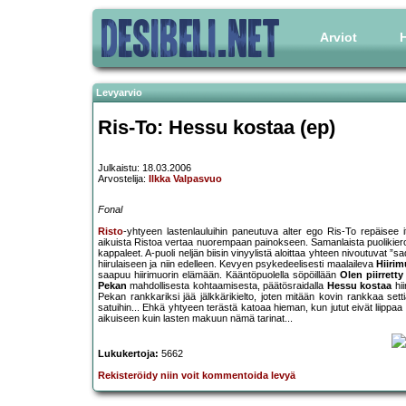
Arviot
H
Levyarvio
Ris-To: Hessu kostaa (ep)
Julkaistu: 18.03.2006
Arvostelija:
Ilkka Valpasvuo
Fonal
Risto
-yhtyeen lastenlauluihin paneutuva alter ego Ris-To repäisee
aikuista Ristoa vertaa nuorempaan painokseen. Samanlaista puolikieroi
kappaleet. A-puoli neljän biisin vinyylistä aloittaa yhteen nivoutuvat ”s
hiirulaiseen ja niin edelleen. Kevyen psykedeelisesti maalaileva
Hiiri
saapuu hiirimuorin elämään. Kääntöpuolella söpöillään
Olen piirretty 
Pekan
mahdollisesta kohtaamisesta, päätösraidalla
Hessu kostaa
hi
Pekan rankkariksi jää jälkkärikielto, joten mitään kovin rankkaa sett
satuihin... Ehkä yhtyeen terästä katoaa hieman, kun jutut eivät liippaa 
aikuiseen kuin lasten makuun nämä tarinat...
Lukukertoja:
5662
Rekisteröidy niin voit kommentoida levyä