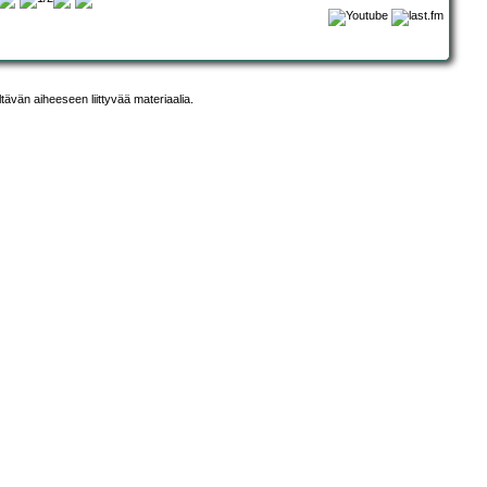
ltävän aiheeseen liittyvää materiaalia.