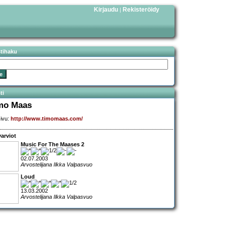
Kirjaudu
Rekisteröidy
|
stihaku
ti
mo Maas
sivu:
http://www.timomaas.com/
arviot
Music For The Maases 2
02.07.2003
Arvostelijana Ilkka Valpasvuo
Loud
13.03.2002
Arvostelijana Ilkka Valpasvuo