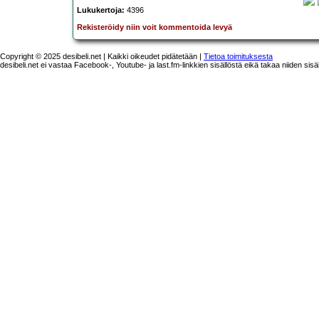
Lukukertoja:
4396
Rekisteröidy niin voit kommentoida levyä
Copyright © 2025 desibeli.net | Kaikki oikeudet pidätetään |
Tietoa toimituksesta
desibeli.net ei vastaa Facebook-, Youtube- ja last.fm-linkkien sisällöstä eikä takaa niiden sisä