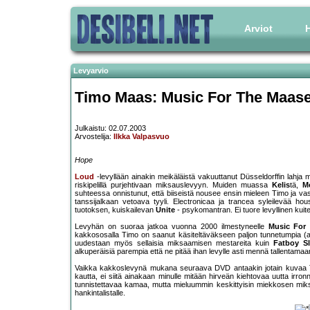
Arviot
H
Levyarvio
Timo Maas: Music For The Maase
Julkaistu: 02.07.2003
Arvostelija:
Ilkka Valpasvuo
Hope
Loud
-levyllään ainakin meikäläistä vakuuttanut Düsseldorffin lahja m
riskipelillä purjehtivaan miksauslevyyn. Muiden muassa
Kelis
tä,
M
suhteessa onnistunut, että biiseistä nousee ensin mieleen Timo ja vas
tanssijalkaan vetoava tyyli. Electronicaa ja trancea syleilevää 
tuotoksen, kuiskailevan
Unite
- psykomantran. Ei tuore levyllinen ku
Levyhän on suoraa jatkoa vuonna 2000 ilmestyneelle
Music For
kakkososalla Timo on saanut käsiteltäväkseen paljon tunnetumpia (aina
uudestaan myös sellaisia miksaamisen mestareita kuin
Fatboy S
alkuperäisiä parempia että ne pitää ihan levylle asti mennä tallentama
Vaikka kakkoslevynä mukana seuraava DVD antaakin jotain kuvaa Timo
kautta, ei siitä ainakaan minulle mitään hirveän kiehtovaa uutta irro
tunnistettavaa kamaa, mutta mieluummin keskittyisin miekkosen miksa
hankintalistalle.