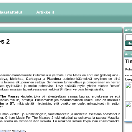
aastattelut
Artikkelit
Arti
s 2
Artis
Ti
Koti
aailman bailuhakuisille klubimusiikin ystäville Timo Maas on sortunut (jälleen) aina
oby
a,
Moloko
a,
Garbage
a ja
Placebo
a uudelleenkääntelevä levyllinen on siinä
Levy
ta toisena alkuperäinen esittäjä. Sen verran tunnistettava ja omaperäinen on herran
housea tyylikkäästi ja melko pehmeästi. Levy sisältää myös yhden miehen ”oman”
itenkaan missään tapauksessa esimerkiksi
Shifter
in veroisia hittejä sisällä.
 The Maases
-tuplalle, joka oli rakenteeltaan samaa kauraa, erotuksena se että
kin minulle) artisteja. Edellämainittujen maailmantähtien lisäksi Timo on miksaillut
lim
ja
BT
, mikä pistää miettimään, että ovatko ne uudet miksaukset niin paljon
an?
n kiertue- ja livemeiningistä, taustataiteesta ja miehestä itsestään haastattelun
nnut. Onhan Music For The Maases 2 toki letkeästi tanssittavaa ja taatusti Maasiksi
uksista nauttimiseen ihan keikalla. En ainakaan laittaisi levyä ihan ensimmäiseksi