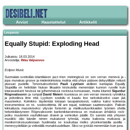
Arviot
Haastattelut
Artikkelit
Levyarvio
Equally Stupid: Exploding Head
Julkaistu: 18.03.2014
Arvostelija:
Ilkka Valpasvuo
Eclipse Music
Suomalais-sveitsiläis-islantilaisen jazz-trion meiningissä on sen verran menevä ja
jopa munakas groove ja mielenkiintoisia mutkia että yhtye pääsee debyytillään reilusti
plussan puolelle. Tenorisaksofonisti
Pauli Lyytisen
akilleen kantapää Equally
Stupidilla on hetkittäin hiukan liikaakin kirskutella menemään kunnon ruvelle kuin
kitarasankarit hevissä tai jylhemmässä rockissa konsanaan, mutta kitaristi
Sigurdur
Rögnvalsson
in ja rumpali
David Meier
in kuvioissa on sen verran menevä rytmiikka
ja polveileva ilme että Lyytisen sooloilu ei kaadu itse tarkoitukseksi vaan jää
mausteeksi. Kolmikko täydentää toisiaan tasapainoisesti, vaikka kaksi kolmesta
instrumentista on ns. soolosoittimia. All are equal, todetaan saatteessakin. Paikoin
kikkailusta massiiviseksi yltyvän fonismin ja mielikuvitusrikkaiden lyömien ohella
helsinkiläistyneen Rögnvalssonin baritonikitaroinnissa on mukavan ärhäkkä rock-
potku muutenkin vauhdikkaan draivin ja venkoilun päälle. En sanoisi että yhtyeen
musiikki olisi bändin nimen mukaisesti tyhmää, mutta kaikesta mutkasta ja
monikerroksisuudestaan huolimatta se koukuttaa melko yksinkertaisilla aseilla -
menevyydellään ja veikeiällä munakkuudellaan. Siksi se jyskää menemään kuin juna.