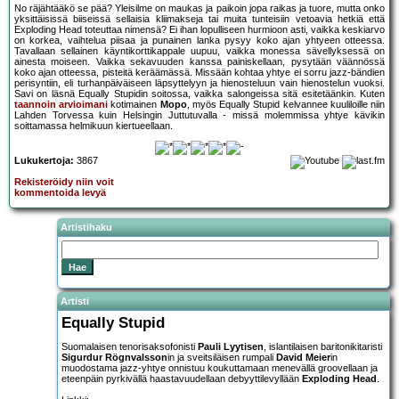
No räjähtääkö se pää? Yleisilme on maukas ja paikoin jopa raikas ja tuore, mutta onko
yksittäisissä biiseissä sellaisia kliimakseja tai muita tunteisiin vetoavia hetkiä että
Exploding Head toteuttaa nimensä? Ei ihan lopulliseen hurmioon asti, vaikka keskiarvo
on korkea, vaihtelua piisaa ja punainen lanka pysyy koko ajan yhtyeen otteessa.
Tavallaan sellainen käyntikorttikappale uupuu, vaikka monessa sävellyksessä on
ainesta moiseen. Vaikka sekavuuden kanssa painiskellaan, pysytään väännössä
koko ajan otteessa, pisteitä keräämässä. Missään kohtaa yhtye ei sorru jazz-bändien
perisyntiin, eli turhanpäiväiseen läpsyttelyyn ja hienosteluun vain hienostelun vuoksi.
Savi on läsnä Equally Stupidin soitossa, vaikka salongeissa sitä esitetäänkin. Kuten
taannoin arvioimani
kotimainen
Mopo
, myös Equally Stupid kelvannee kuuliloille niin
Lahden Torvessa kuin Helsingin Juttutuvalla - missä molemmissa yhtye kävikin
soittamassa helmikuun kiertueellaan.
Lukukertoja:
3867
Rekisteröidy niin voit
kommentoida levyä
Artistihaku
Artisti
Equally Stupid
Suomalaisen tenorisaksofonisti
Pauli Lyytisen
, islantilaisen baritonikitaristi
Sigurdur Rögnvalsson
in ja sveitsiläisen rumpali
David Meier
in
muodostama jazz-yhtye onnistuu koukuttamaan menevällä groovellaan ja
eteenpäin pyrkivällä haastavuudellaan debyyttilevyllään
Exploding Head
.