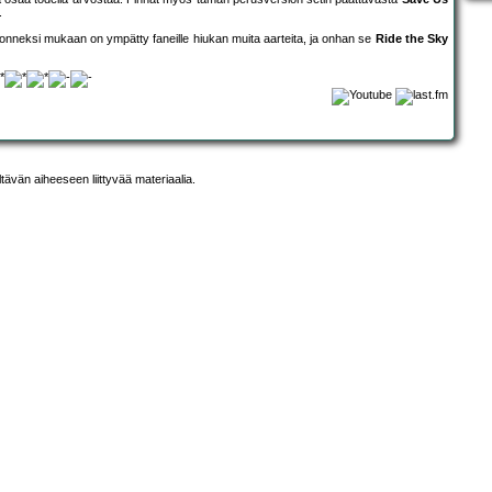
.
a onneksi mukaan on ympätty faneille hiukan muita aarteita, ja onhan se
Ride the Sky
ltävän aiheeseen liittyvää materiaalia.