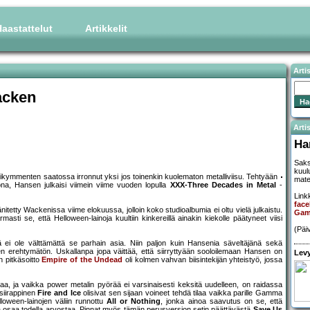
aastattelut
Artikkelit
Arti
acken
Artis
Ha
Saksa
kuul
sikymmenten saatossa irronnut yksi jos toinenkin kuolematon metalliviisu. Tehtyään
mate
a, Hansen julkaisi viimein viime vuoden lopulla
XXX-Three Decades in Metal
-
Linkk
face
tetty Wackenissa viime elokuussa, jolloin koko studioalbumia ei oltu vielä julkaistu.
Gam
masti se, että Helloween-lainoja kuultiin kinkereillä ainakin kiekolle päätyneet viisi
(Päi
kä ei ole välttämättä se parhain asia. Niin paljon kuin Hansenia säveltäjänä sekä
en erehtymätön. Uskallanpa jopa väittää, että siirryttyään sooloilemaan Hansen on
Levy
 pitkäsoitto
Empire of the Undead
oli kolmen vahvan biisintekijän yhteistyö, jossa
aa, ja vaikka power metalin pyörää ei varsinaisesti keksitä uudelleen, on raidassa
siirappinen
Fire and Ice
olisivat sen sijaan voineet tehdä tilaa vaikka parille Gamma
loween-lainojen väliin runnottu
All or Nothing
, jonka ainoa saavutus on se, että
a osaa todella arvostaa. Pinnat myös tämän perusversion setin päättävästä
Save Us