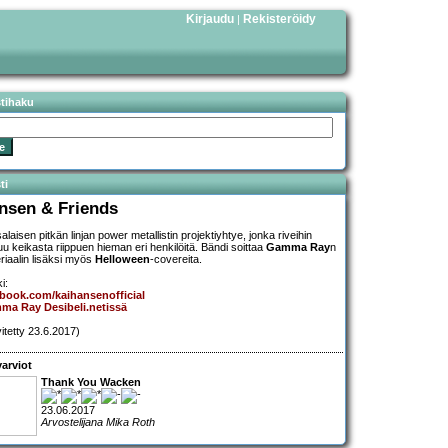
Kirjaudu
Rekisteröidy
|
stihaku
ti
nsen & Friends
laisen pitkän linjan power metallistin projektiyhtye, jonka riveihin
uu keikasta riippuen hieman eri henkilöitä. Bändi soittaa
Gamma Ray
n
riaalin lisäksi myös
Helloween
-covereita.
i:
book.com/kaihansenofficial
ma Ray Desibeli.netissä
vitetty 23.6.2017)
arviot
Thank You Wacken
23.06.2017
Arvostelijana Mika Roth