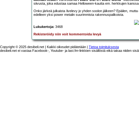
siivusta, joka edustaa samaa Helloween-kautta em. herkkujen kanssa
Onko järkeä julkaista livelevy jo yhden soolon jälkeen? Epäilen, mutt
edelleen yksi power metalin suurimmista rakennuspalikoista.
Lukukertoja:
3468
Rekisteröidy niin voit kommentoida levyä
Copyright © 2025 desibeli.net | Kaikki oikeudet pidätetään |
Tietoa toimituksesta
desibeli.net ei vastaa Facebook-, Youtube- ja last.fm-linkkien sisällöstä eikä takaa niiden sisä