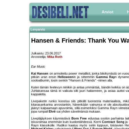
Arviot
H
Levyarvio
Hansen & Friends: Thank You W
Julkaistu: 23.06.2017
Arvostelija:
Mika Roth
Ear Music
Kai Hansen
on armoitettu power metallisti, jonka biisikynästä on vuo
pitkän uran ensin
Helloween
in ja sittemmin
Gamma Ray
n dynamon
sooloalbumin, tosin senkin ”Hansen & Friends” -nimen alla.
Kuten tämän livelevyn nimikin jo antaa ymmärtää, bändin keikka on ääni
Juhlakansaa tämä ei vaikuta silti juuri haitanneen, ja asiaa auttoi var
kappaletta.
Livepaketin runko koostuu siis pitkälti tuoreesta materiaalista, mi
kitarasankarina arvostankin, hänenkään vainunsa ei ole absoluuttis
jäänyt kaipaamaan apuvoimia, sillä esimerkiksi Gamma Rayn viimeisin
jopa rumpali
Ehré
sai yhden sävelmänsä mukaan.
Livepläjäyksen käynnistävä
Born Free
edustaa soolon parhainta lait
iskuvoimaa enemmän kuin kuolontähdessä. Korni
Contract Song
ja 
Rayn klassikolle. Hudiksi kaatuu myös setin loppuun, loistavien Hel
Michael Kiske
n vahvistamia
I Want Out
&
Future World
-klassikoit