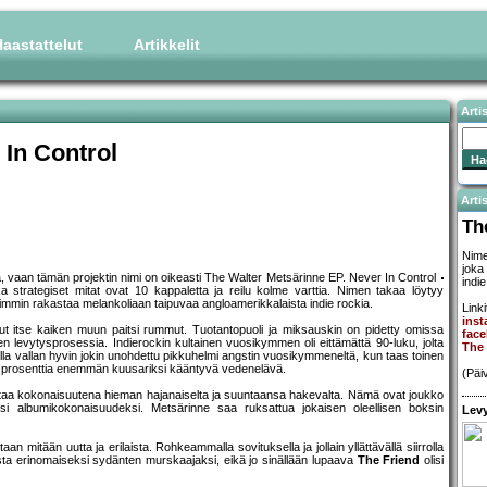
aastattelut
Artikkelit
Arti
 In Control
Artis
Th
Nimen
joka
tä, vaan tämän projektin nimi on oikeasti The Walter Metsärinne EP. Never In Control
indie
 strategiset mitat ovat 10 kappaletta ja reilu kolme varttia. Nimen takaa löytyy
vimmin rakastaa melankoliaan taipuvaa angloamerikkalaista indie rockia.
Linki
ins
tanut itse kaiken muun paitsi rummut. Tuotantopuoli ja miksauskin on pidetty omissa
fac
n levytysprosessia. Indierockin kultainen vuosikymmen oli eittämättä 90-luku, jolta
The 
olla vallan hyvin jokin unohdettu pikkuhelmi angstin vuosikymmeneltä, kun taas toinen
prosenttia enemmän kuusariksi kääntyvä vedenelävä.
(Päi
ikuttaa kokonaisuutena hieman hajanaiselta ja suuntaansa hakevalta. Nämä ovat joukko
ksi albumikokonaisuudeksi. Metsärinne saa ruksattua jokaisen oleellisen boksin
Levy
an mitään uutta ja erilaista. Rohkeammalla sovituksella ja jollain yllättävällä siirrolla
sta erinomaiseksi sydänten murskaajaksi, eikä jo sinällään lupaava
The Friend
olisi