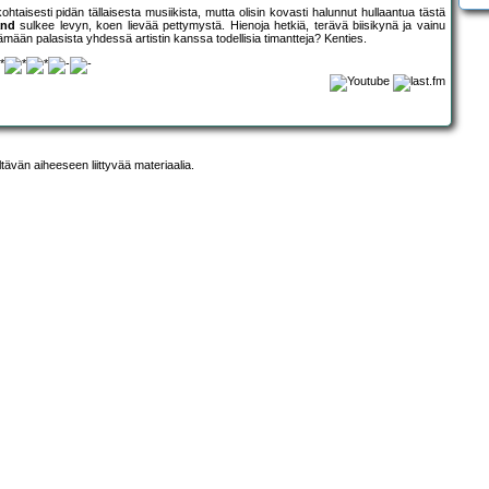
ohtaisesti pidän tällaisesta musiikista, mutta olisin kovasti halunnut hullaantua tästä
and
sulkee levyn, koen lievää pettymystä. Hienoja hetkiä, terävä biisikynä ja vainu
yöstämään palasista yhdessä artistin kanssa todellisia timantteja? Kenties.
ltävän aiheeseen liittyvää materiaalia.