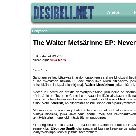
Arviot
H
Levyarvio
The Walter Metsärinne EP: Never
Julkaistu: 24.03.2021
Arvostelija:
Mika Roth
Fuu Recs.
Sanotaan se heti kättelyssä: arvion otsakkeessa ei ole kirjoitusvirhet
ei ole myöskään mikään EP-levy, vaan ihka oikea pitkäsoitto, jonka
helsinkiläinen laulaja/laulunkirjoittaja
Walter Metsärinne
, joka mitä sel
Never In Control on artistin debyyttipitkäsoitto, jolla herra on soit
käsissä, joten Never In Control ei kuvaa nimellään ainakaan esikoise
myös tämä levy toistuvasti kuulostaa. Etenkin sinkkuraita
Mark
voisi 
sinkkuveto,
Starfish
, on hitaammassa kulussaan ehkä parikymmentä 
Metsärinne osaa asiansa ja hallitsee tonttinsa, mutta silti albumi va
hienoja kipaleita, jotka eivät vain asetu kovinkaan vavahduttava
tehtävälistalta, mutta jokin tästä jää nyt puuttumaan.
Yksi ongelma on eittämättä se, että tuttuihin raameihin ei tuoda oikeasta
esimerkiksi
Eleonora Smith
olisi saattanut kasvaa kelpo perusraida
jäänyt vain lupaukseksi jostain syvemmästä.