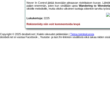
Never In Control jättää itsestään piinaavan ristiriitaisen kuvan. Lähtök
paljon enemmän, joten kun sinällään upea
Wandering to Wonderl
oikeille melodioille, mutta olisiko ulkoinen tuottaja sittenkin tarvittu t
Lukukertoja:
2225
Rekisteröidy niin voit kommentoida levyä
Copyright © 2025 desibeli.net | Kaikki oikeudet pidätetään |
Tietoa toimituksesta
desibeli.net ei vastaa Facebook-, Youtube- ja last.fm-linkkien sisällöstä eikä takaa niiden sisä