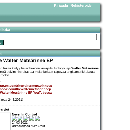
Kirjaudu
Rekisteröidy
|
stihaku
ti
e Walter Metsärinne EP
 takaa löytyy helsinkiläinen laulaja/laulunkirjoittaja
Walter Metsärinne
,
 mitä selvimmin rakastaa melankoliaan taipuvaa angloamerikkalaista
 rockia.
t:
tagram.com/thewaltermetsarinneep
ebook.com/thewaltermetsarinneep
Walter Metsärinne EP YouTubessa
vitetty 24.3.2021)
arviot
Never In Control
24.03.2021
Arvostelijana Mika Roth