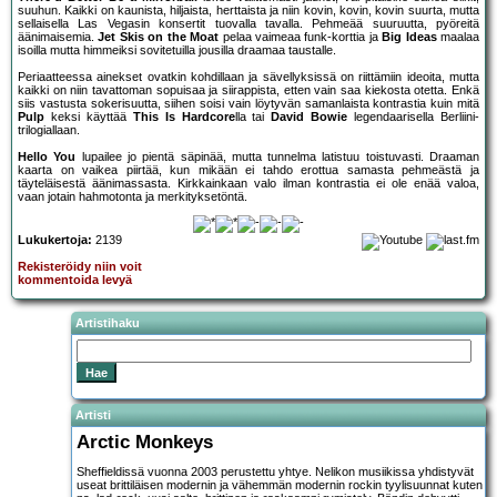
suuhun. Kaikki on kaunista, hiljaista, herttaista ja niin kovin, kovin, kovin suurta, mutta
sellaisella Las Vegasin konsertit tuovalla tavalla. Pehmeää suuruutta, pyöreitä
äänimaisemia.
Jet Skis on the Moat
pelaa vaimeaa funk-korttia ja
Big Ideas
maalaa
isoilla mutta himmeiksi sovitetuilla jousilla draamaa taustalle.
Periaatteessa ainekset ovatkin kohdillaan ja sävellyksissä on riittämiin ideoita, mutta
kaikki on niin tavattoman sopuisaa ja siirappista, etten vain saa kiekosta otetta. Enkä
siis vastusta sokerisuutta, siihen soisi vain löytyvän samanlaista kontrastia kuin mitä
Pulp
keksi käyttää
This Is Hardcore
lla tai
David Bowie
legendaarisella Berliini-
trilogiallaan.
Hello You
lupailee jo pientä säpinää, mutta tunnelma latistuu toistuvasti. Draaman
kaarta on vaikea piirtää, kun mikään ei tahdo erottua samasta pehmeästä ja
täyteläisestä äänimassasta. Kirkkainkaan valo ilman kontrastia ei ole enää valoa,
vaan jotain hahmotonta ja merkityksetöntä.
Lukukertoja:
2139
Rekisteröidy niin voit
kommentoida levyä
Artistihaku
Artisti
Arctic Monkeys
Sheffieldissä vuonna 2003 perustettu yhtye. Nelikon musiikissa yhdistyvät
useat brittiläisen modernin ja vähemmän modernin rockin tyylisuunnat kuten