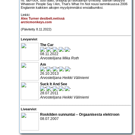
ns. lad-rock, uusi aalto, brittipop ja raskaampi rymistely. Bändin debyytti
Whatever People Say I Am, That’s What I’m Not nousi tammikuussa 2006
Englannin kaikkien aikojen myydyimmäksi ensialbumiksi.
Linkki:
Alex Turner desibeli.netissä
arcticmonkeys.com
(Päivitetty 8.11.2022)
Levyarviot
The Car
08.11.2022
Arvostelijana Mika Roth
Am
26.10.2013
Arvostelijana Heikki Väliniemi
Suck It And See
28.07.2011
Arvostelijana Heikki Väliniemi
Livearviot
Roskilden sunnuntai – Orgaanisesta elektroon
08.07.2007