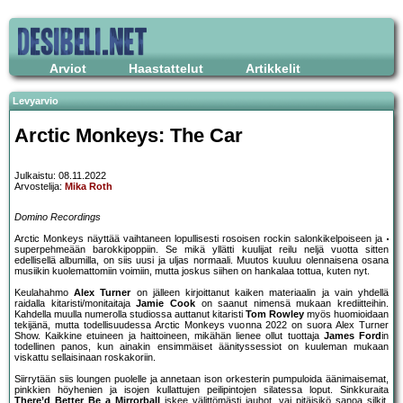
Arviot
Haastattelut
Artikkelit
Levyarvio
Arctic Monkeys: The Car
Julkaistu: 08.11.2022
Arvostelija:
Mika Roth
Domino Recordings
Arctic Monkeys näyttää vaihtaneen lopullisesti rosoisen rockin salonkikelpoiseen ja
superpehmeään barokkipoppiin. Se mikä yllätti kuulijat reilu neljä vuotta sitten
edellisellä albumilla, on siis uusi ja uljas normaali. Muutos kuuluu olennaisena osana
musiikin kuolemattomiin voimiin, mutta joskus siihen on hankalaa tottua, kuten nyt.
Keulahahmo
Alex Turner
on jälleen kirjoittanut kaiken materiaalin ja vain yhdellä
raidalla kitaristi/monitaitaja
Jamie Cook
on saanut nimensä mukaan krediitteihin.
Kahdella muulla numerolla studiossa auttanut kitaristi
Tom Rowley
myös huomioidaan
tekijänä, mutta todellisuudessa Arctic Monkeys vuonna 2022 on suora Alex Turner
Show. Kaikkine etuineen ja haittoineen, mikähän lienee ollut tuottaja
James Ford
in
todellinen panos, kun ainakin ensimmäiset äänityssessiot on kuuleman mukaan
viskattu sellaisinaan roskakoriin.
Siirrytään siis loungen puolelle ja annetaan ison orkesterin pumpuloida äänimaisemat,
pinkkien höyhenien ja isojen kullattujen peilipintojen silatessa loput. Sinkkuraita
There’d Better Be a Mirrorball
iskee välittömästi jauhot, vai pitäisikö sanoa silkit,