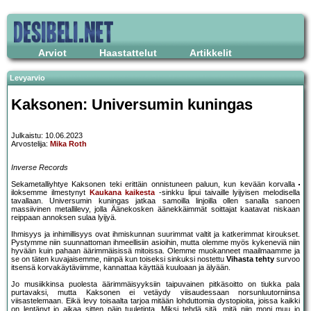
Arviot
Haastattelut
Artikkelit
Levyarvio
Kaksonen: Universumin kuningas
Julkaistu: 10.06.2023
Arvostelija:
Mika Roth
Inverse Records
Sekametalliyhtye Kaksonen teki erittäin onnistuneen paluun, kun kevään korvalla
iloksemme ilmestynyt
Kaukana kaikesta
-sinkku lipui taivaille lyijyisen melodisella
tavallaan. Universumin kuningas jatkaa samoilla linjoilla ollen sanalla sanoen
massiivinen metallilevy, jolla Äänekosken äänekkäimmät soittajat kaatavat niskaan
reippaan annoksen sulaa lyijyä.
Ihmisyys ja inhimillisyys ovat ihmiskunnan suurimmat valtit ja katkerimmat kiroukset.
Pystymme niin suunnattoman ihmeellisiin asioihin, mutta olemme myös kykeneviä niin
hyvään kuin pahaan äärimmäisissä mitoissa. Olemme muokanneet maailmaamme ja
se on täten kuvajaisemme, niinpä kun toiseksi sinkuksi nostettu
Vihasta tehty
survoo
itsensä korvakäytäviimme, kannattaa käyttää kuuloaan ja älyään.
Jo musiikkinsa puolesta äärimmäisyyksiin taipuvainen pitkäsoitto on tiukka pala
purtavaksi, mutta Kaksonen ei vetäydy viisaudessaan norsunluutorniinsa
viisastelemaan. Eikä levy toisaalta tarjoa mitään lohduttomia dystopioita, joissa kaikki
on lentänyt jo aikaa sitten päin tuuletinta. Miksi tehdä sitä, mitä niin moni muu jo