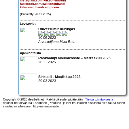
instagram.com/kaksonenband
facebook.com/kaksonenband
kaksonen.bandcamp.com
(Päivitetty 26.11.2025)
Levyarviot
Universumin kuningas
10.06.2023
Arvostelijana Mika Roth
Ajankohtaista
Raskaampi albumikooste – Marraskuu 2025
26.11.2025
Sinkut III - Maaliskuu 2023
29.03.2023
Copyright © 2025 desibeli.net | Kaikki oikeudet pidätetään |
Tietoa toimituksesta
desibeli.net ei vastaa Facebook-, Youtube- ja last.fm-linkkien sisällöstä eikä takaa niiden
sisältävän aiheeseen liittyvää materiaalia.