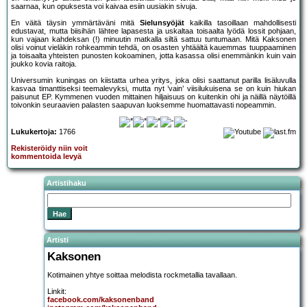
saarnaa, kun opuksesta voi kaivaa esiin uusiakin sivuja.
En väitä täysin ymmärtäväni mitä
Sielunsyöjät
kaikilla tasoillaan mahdollisesti
edustavat, mutta biisihän lähtee lapasesta ja uskaltaa toisaalta lyödä lossit pohjaan,
kun vajaan kahdeksan (!) minuutin matkalla siltä sattuu tuntumaan. Mitä Kaksonen
olisi voinut vieläkin rohkeammin tehdä, on osasten yhtäältä kauemmas tuuppaaminen
ja toisaalta yhteisten punosten kokoaminen, jotta kasassa olisi enemmänkin kuin vain
joukko kovia raitoja.
Universumin kuningas on kiistatta urhea yritys, joka olisi saattanut parilla lisäluvulla
kasvaa timanttiseksi teemalevyksi, mutta nyt ’vain’ viisilukuisena se on kuin hiukan
paisunut EP. Kymmenen vuoden mittainen hiljaisuus on kuitenkin ohi ja näillä näytöillä
toivonkin seuraavien palasten saapuvan luoksemme huomattavasti nopeammin.
Lukukertoja:
1766
Rekisteröidy niin voit
kommentoida levyä
Artistihaku
Artisti
Kaksonen
Kotimainen yhtye soittaa melodista rockmetallia tavallaan.
Linkit:
facebook.com/kaksonenband