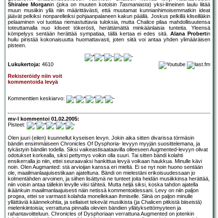
Shiralee Morgan
in (joka on muuten kotoisin
Tasmaniasta
) yksi-ilmeinen laulu liitää
muun musiikin yllä niin määrittävästi, että muutamat kunnianhimoisemmatkin ideat
jäävät pelkiksi nonparelleiksi pohjaanpalaneen kakun päällä. Joskus pelkillä kliseilläkin
pelaaminen voi tuottaa riemastuttavia tuloksia, mutta Chalice pilaa mahdollisuutensa
toteuttamalla nuo kliseet tökerösti, herättämättä minkäänlaisia tunteita. Yleensä
kömpelyys sentään herättää sympatiaa, tällä kertaa ei edes sitä.
Alana Probert
in
huilu piristää kokonaisuutta huomattavasti, joten siitä voi antaa yhden ylimääräisen
pisteen.
Lukukertoja:
4610
Rekisteröidy niin voit
kommentoida levyä
Kommenttien keskiarvo:
mv-l kommentoi 01.02.2005:
Pisteet:
Olen juuri (eilen) kuunnellut kyseisen levyn. Jokin aika sitten divarissa törmäsin
bändin ensimmäiseen Chronicles Of Dysphoria- levyyn myyjän suosittelemana, ja
tykästyin bändiin todella. Siksi vaikeastisaataavilla olleeseen Augmented-levyyn olivat
odotukset korkealla, siksi pettymys voikin olla suuri. Tai sitten bändi kolahti
ensikerralla jo niin, ettei seuraavaksi hankittua levyä voikaan haukkua. Minulle kävi
noin. Olen Augmanted: stä arvioijan kanssa eri mieltä. Ei se nyt noin huono sentään
ole, maailmanlaajuisestikaan ajateltuna. Bändi on mielestäni erikoisuudessaan jo
kolmentähden arvoinen, ja siihen lisättynä ne tunteet joita heidän musiikkinsa herättää,
niin voisin antaa tällekin levylle viisi tähteä. Mutta neljä siksi, koska tahdon ajatella
ikäänkuin maailmanlaajuisesti näin netissä kommentoidessani. Levy on niin paljon
progea, ettei se varmasti kolahda monellekaan ihmiselle. Siinä on paljon minulle
yllättäviä käännekohtia, ja sellaiset tekevät musiikista (ja Chalicen pitkistä biiseistä)
mielenkiintoisia; verrattuna pinnalla olevien bändien yllätyksettömyyteen ja
rahantavoitteluun. Chronicles of Dysphoriaan verrattuna Augmented on jotenkin