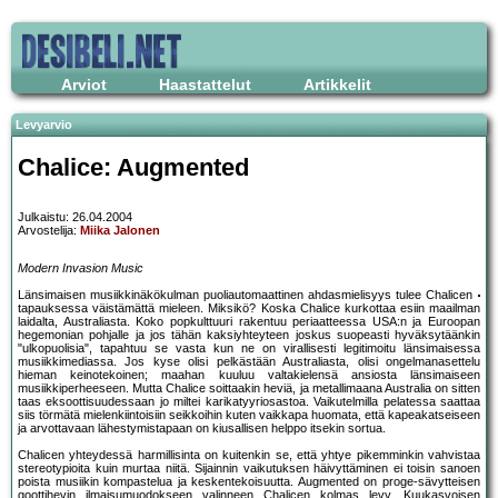
Arviot
Haastattelut
Artikkelit
Levyarvio
Chalice: Augmented
Julkaistu: 26.04.2004
Arvostelija:
Miika Jalonen
Modern Invasion Music
Länsimaisen musiikkinäkökulman puoliautomaattinen ahdasmielisyys tulee Chalicen
tapauksessa väistämättä mieleen. Miksikö? Koska Chalice kurkottaa esiin maailman
laidalta, Australiasta. Koko popkulttuuri rakentuu periaatteessa USA:n ja Euroopan
hegemonian pohjalle ja jos tähän kaksiyhteyteen joskus suopeasti hyväksytäänkin
"ulkopuolisia", tapahtuu se vasta kun ne on virallisesti legitimoitu länsimaisessa
musiikkimediassa. Jos kyse olisi pelkästään Australiasta, olisi ongelmanasettelu
hieman keinotekoinen; maahan kuuluu valtakielensä ansiosta länsimaiseen
musiikkiperheeseen. Mutta Chalice soittaakin heviä, ja metallimaana Australia on sitten
taas eksoottisuudessaan jo miltei karikatyyriosastoa. Vaikutelmilla pelatessa saattaa
siis törmätä mielenkiintoisiin seikkoihin kuten vaikkapa huomata, että kapeakatseiseen
ja arvottavaan lähestymistapaan on kiusallisen helppo itsekin sortua.
Chalicen yhteydessä harmillisinta on kuitenkin se, että yhtye pikemminkin vahvistaa
stereotypioita kuin murtaa niitä. Sijainnin vaikutuksen häivyttäminen ei toisin sanoen
poista musiikin kompastelua ja keskentekoisuutta. Augmented on proge-sävytteisen
goottihevin ilmaisumuodokseen valinneen Chalicen kolmas levy. Kuukasvoisen