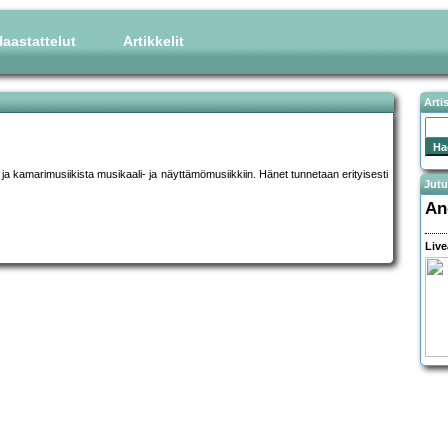
aastattelut
Artikkelit
Arti
 ja kamarimusiikista musikaali- ja näyttämömusiikkiin. Hänet tunnetaan erityisesti
Jutu
An
Live