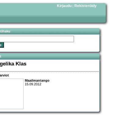
Kirjaudu
Rekisteröidy
|
stihaku
t
gelika Klas
arviot
Maailmantango
15.09.2012