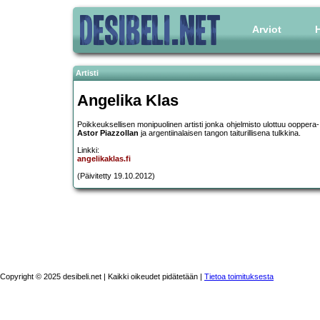
Arviot
H
Artisti
Angelika Klas
Poikkeuksellisen monipuolinen artisti jonka ohjelmisto ulottuu ooppera-
Astor Piazzollan
ja argentiinalaisen tangon taiturillisena tulkkina.
Linkki:
angelikaklas.fi
(Päivitetty 19.10.2012)
Copyright © 2025 desibeli.net | Kaikki oikeudet pidätetään |
Tietoa toimituksesta