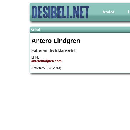
Arviot
H
Artisti
Antero Lindgren
Kotimainen mies ja kitara-artisti.
Linkki:
anterolindgren.com
(Päivitetty 15.8.2013)