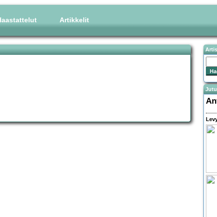
aastattelut
Artikkelit
Arti
Jutu
An
Levy