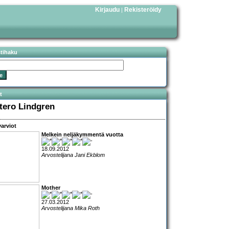
Kirjaudu
Rekisteröidy
|
stihaku
t
tero Lindgren
arviot
Melkein neljäkymmentä vuotta
18.09.2012
Arvostelijana Jani Ekblom
Mother
27.03.2012
Arvostelijana Mika Roth