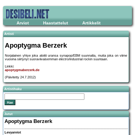
Arviot
Haastattelut
Artikkelit
Artisti
Apoptygma Berzerk
Norjalainen yhtye joka aloitti uransa synapop/EBM suunnalta, mutta joka on viime
vuosina siirtynyt suoraviivaisemman electro/industrial rockin suuntaan.
Linkki:
apoptygmaberzerk.de
(Päivitetty 24.7.2012)
Artistihaku
Jutut
Apoptygma Berzerk
Levyarviot