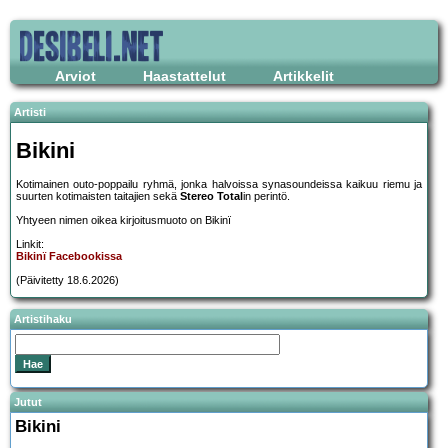
Arviot
Haastattelut
Artikkelit
Artisti
Bikini
Kotimainen outo-poppailu ryhmä, jonka halvoissa synasoundeissa kaikuu riemu ja
suurten kotimaisten taitajien sekä
Stereo Total
in perintö.
Yhtyeen nimen oikea kirjoitusmuoto on Bikinï
Linkit:
Bikinï Facebookissa
(Päivitetty 18.6.2026)
Artistihaku
Jutut
Bikini