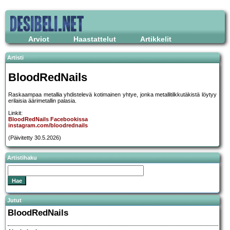
Arviot
Haastattelut
Artikkelit
Artisti
BloodRedNails
Raskaampaa metallia yhdistelevä kotimainen yhtye, jonka metallitilkkutäkistä löytyy
erilaisia äärimetallin palasia.
Linkit:
BloodRedNails Facebookissa
instagram.com/bloodrednails
(Päivitetty 30.5.2026)
Artistihaku
Jutut
BloodRedNails