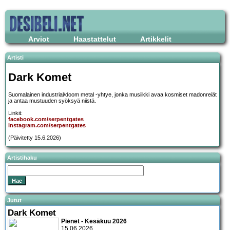
Arviot
Haastattelut
Artikkelit
Artisti
Dark Komet
Suomalainen industrial/doom metal -yhtye, jonka musiikki avaa kosmiset madonreiät
ja antaa mustuuden syöksyä niistä.
Linkit:
facebook.com/serpentgates
instagram.com/serpentgates
(Päivitetty 15.6.2026)
Artistihaku
Jutut
Dark Komet
Pienet - Kesäkuu 2026
15.06.2026