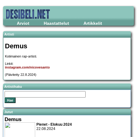
Arviot
Haastattelut
Artikkelit
Artisti
Demus
Kotimainen rap-artisti.
Linkit:
instagram.com/nicovesanto
(Päivitetty 22.8.2024)
Artistihaku
Jutut
Demus
Pienet - Elokuu 2024
22.08.2024