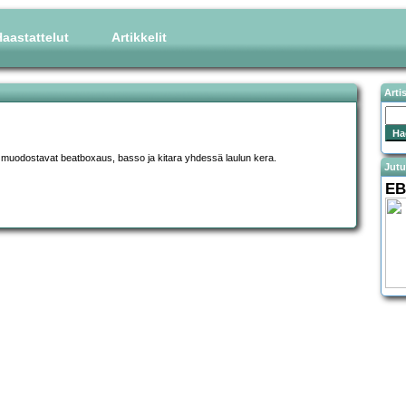
aastattelut
Artikkelit
Arti
 muodostavat beatboxaus, basso ja kitara yhdessä laulun kera.
Jutu
E