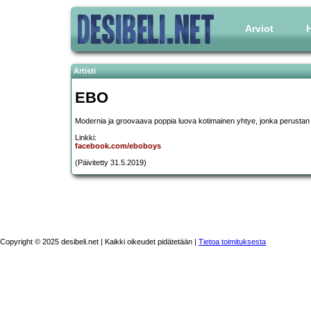
Arviot
H
Artisti
EBO
Modernia ja groovaava poppia luova kotimainen yhtye, jonka perustan
Linkki:
facebook.com/eboboys
(Päivitetty 31.5.2019)
Copyright © 2025 desibeli.net | Kaikki oikeudet pidätetään |
Tietoa toimituksesta