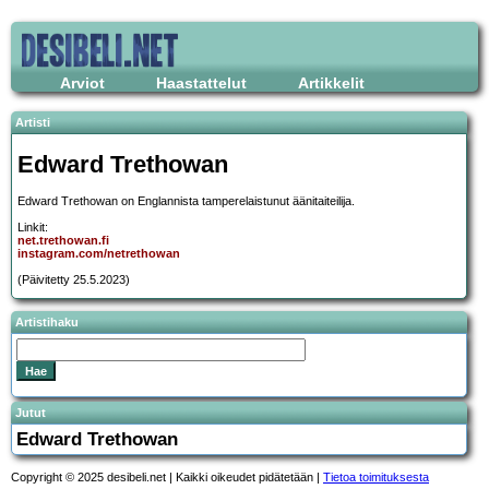
Arviot
Haastattelut
Artikkelit
Artisti
Edward Trethowan
Edward Trethowan on Englannista tamperelaistunut äänitaiteilija.
Linkit:
net.trethowan.fi
instagram.com/netrethowan
(Päivitetty 25.5.2023)
Artistihaku
Jutut
Edward Trethowan
Copyright © 2025 desibeli.net | Kaikki oikeudet pidätetään |
Tietoa toimituksesta