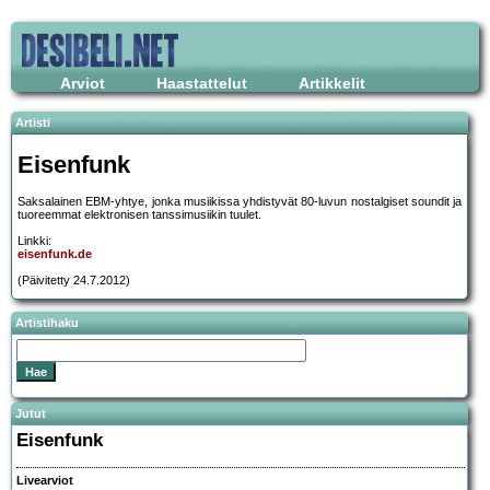
Arviot
Haastattelut
Artikkelit
Artisti
Eisenfunk
Saksalainen EBM-yhtye, jonka musiikissa yhdistyvät 80-luvun nostalgiset soundit ja
tuoreemmat elektronisen tanssimusiikin tuulet.
Linkki:
eisenfunk.de
(Päivitetty 24.7.2012)
Artistihaku
Jutut
Eisenfunk
Livearviot