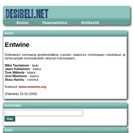
Arviot
Haastattelut
Artikkelit
Artisti
Entwine
Kotimainen tummasta goottimetallista vuosien saatossa rockimpaan rutistetluun ja
tarttuvampiin kertosäkeisiin siirtynyt kokoonpano.
Mika Tauriainen
- laulu
Jaani Kähkönen
- kitara
Tom Mikkola
- kitara
Joni Miettinen
- basso
Aksu Hanttu
- rummut
Kotisivut:
www.entwine.org
(Päivitetty 16.02.2009)
Artistihaku
Jutut