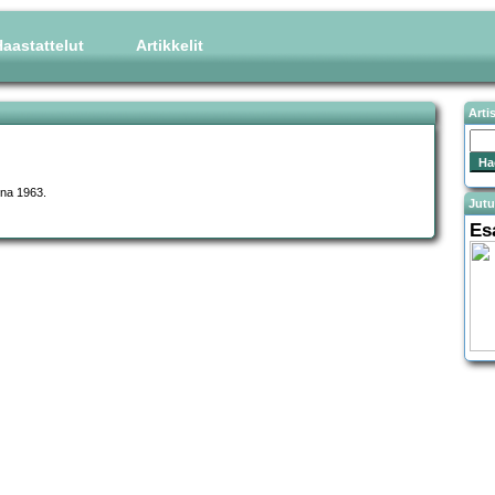
aastattelut
Artikkelit
Arti
nna 1963.
Jutu
Es