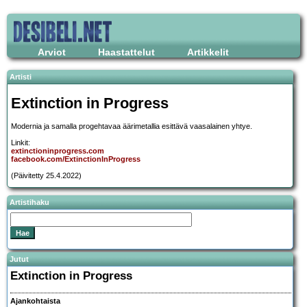
Arviot
Haastattelut
Artikkelit
Artisti
Extinction in Progress
Modernia ja samalla progehtavaa äärimetallia esittävä vaasalainen yhtye.
Linkit:
extinctioninprogress.com
facebook.com/ExtinctionInProgress
(Päivitetty 25.4.2022)
Artistihaku
Jutut
Extinction in Progress
Ajankohtaista