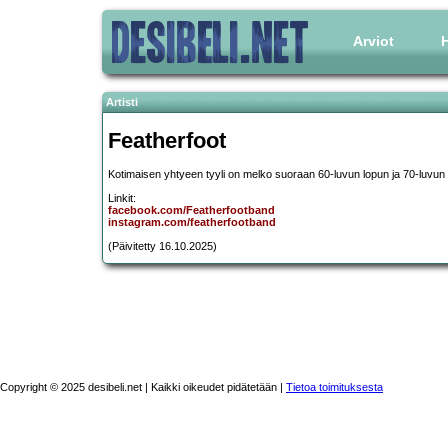
Arviot
H
Artisti
Featherfoot
Kotimaisen yhtyeen tyyli on melko suoraan 60-luvun lopun ja 70-luvun
Linkit:
facebook.com/Featherfootband
instagram.com/featherfootband
(Päivitetty 16.10.2025)
Copyright © 2025 desibeli.net | Kaikki oikeudet pidätetään |
Tietoa toimituksesta