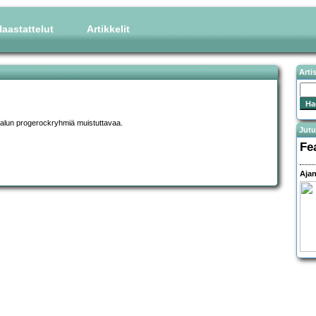
aastattelut
Artikkelit
Arti
 alun progerockryhmiä muistuttavaa.
Jutu
Fe
Ajan