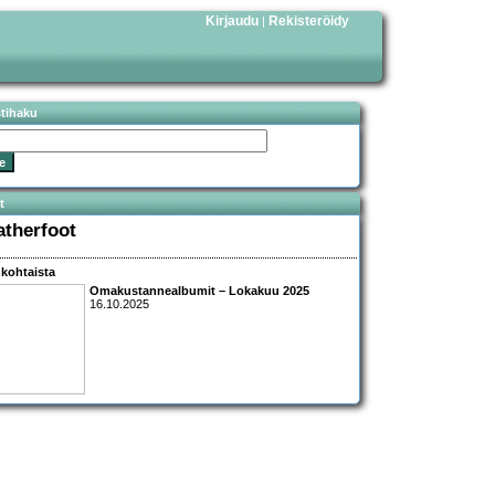
Kirjaudu
Rekisteröidy
|
stihaku
t
atherfoot
kohtaista
Omakustannealbumit – Lokakuu 2025
16.10.2025