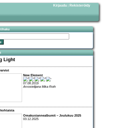
Kirjaudu
Rekisteröidy
|
stihaku
t
g Light
arviot
New Element
07.08.2019
Arvostelijana Mika Roth
kohtaista
Omakustannealbumit – Joulukuu 2025
03.12.2025