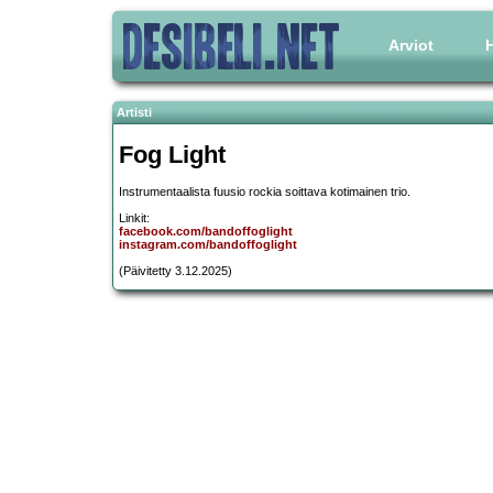
Arviot
H
Artisti
Fog Light
Instrumentaalista fuusio rockia soittava kotimainen trio.
Linkit:
facebook.com/bandoffoglight
instagram.com/bandoffoglight
(Päivitetty 3.12.2025)