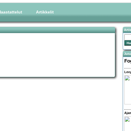
aastattelut
Artikkelit
Arti
Jutu
Fo
Levy
Ajan