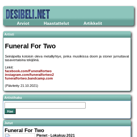
Arviot
Haastattelut
Artikkelit
Artisti
Funeral For Two
Seinäjoelta kotoisin oleva metalliyhtye, jonka musiikissa doom ja stoner jurnuttavat
tasavertaisina tekijöinä.
Linkit:
facebook.com/Funeralfortwo
instagram.com/funeralfortwo2
funeralfortwo.bandcamp.com
(Päivitetty 21.10.2021)
Artistihaku
Jutut
Funeral For Two
Pienet - Lokakuu 2021