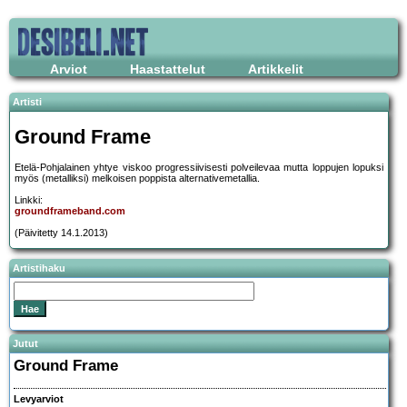
Arviot
Haastattelut
Artikkelit
Artisti
Ground Frame
Etelä-Pohjalainen yhtye viskoo progressiivisesti polveilevaa mutta loppujen lopuksi
myös (metalliksi) melkoisen poppista alternativemetallia.
Linkki:
groundframeband.com
(Päivitetty 14.1.2013)
Artistihaku
Jutut
Ground Frame
Levyarviot