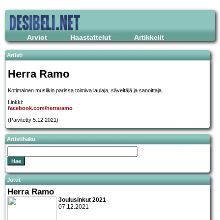
Arviot
Haastattelut
Artikkelit
Artisti
Herra Ramo
Kotimainen musiikin parissa toimiva laulaja, säveltäjä ja sanoittaja.
Linkki:
facebook.com/herraramo
(Päivitetty 5.12.2021)
Artistihaku
Jutut
Herra Ramo
Joulusinkut 2021
07.12.2021