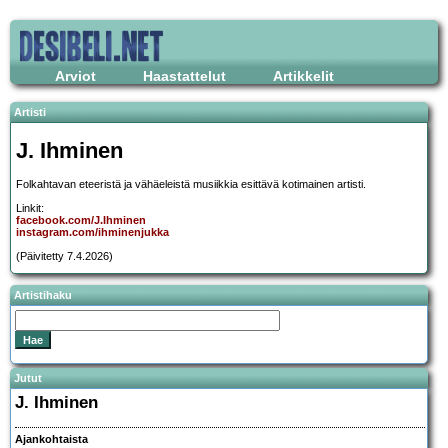
Arviot
Haastattelut
Artikkelit
Artisti
J. Ihminen
Folkahtavan eteeristä ja vähäeleistä musiikkia esittävä kotimainen artisti.
Linkit:
facebook.com/J.Ihminen
instagram.com/ihminenjukka
(Päivitetty 7.4.2026)
Artistihaku
Jutut
J. Ihminen
Ajankohtaista