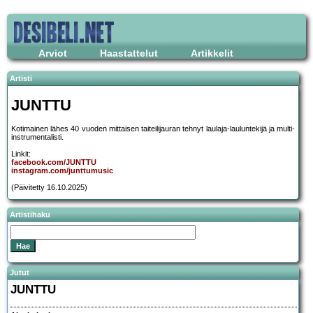
Arviot
Haastattelut
Artikkelit
Artisti
JUNTTU
Kotimainen lähes 40 vuoden mittaisen taiteilijauran tehnyt laulaja-lauluntekijä ja multi-
instrumentalisti.
Linkit:
facebook.com/JUNTTU
instagram.com/junttumusic
(Päivitetty 16.10.2025)
Artistihaku
Jutut
JUNTTU