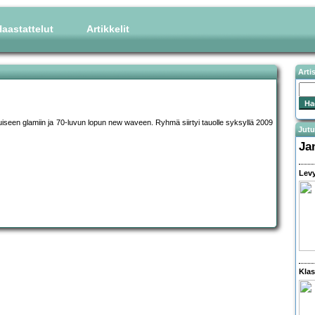
aastattelut
Artikkelit
Arti
uiseen glamiin ja 70-luvun lopun new waveen. Ryhmä siirtyi tauolle syksyllä 2009
Jutu
Ja
Levy
Klas