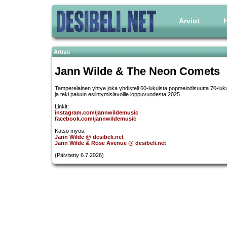
Arviot
H
Artisti
Jann Wilde & The Neon Comets
Tamperelainen yhtye joka yhdisteli 60-lukuista popmelodisuutta 70-luk
ja teki paluun esiintymislavoille loppuvuodesta 2025.
Linkit:
instagram.com/jannwildemusic
facebook.com/jannwildemusic
Katso myös:
Jann Wilde @ desibeli.net
Jann Wilde & Rose Avenue @ desibeli.net
(Päivitetty 6.7.2026)