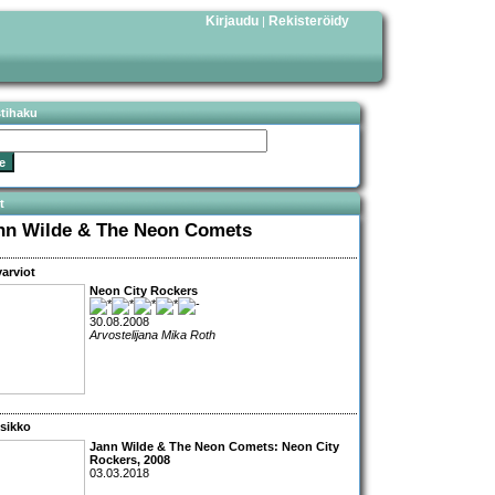
Kirjaudu
Rekisteröidy
|
stihaku
t
nn Wilde & The Neon Comets
arviot
Neon City Rockers
30.08.2008
Arvostelijana Mika Roth
sikko
Jann Wilde & The Neon Comets: Neon City
Rockers, 2008
03.03.2018