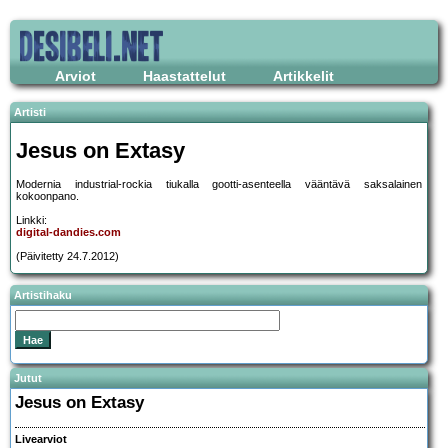
Arviot
Haastattelut
Artikkelit
Artisti
Jesus on Extasy
Modernia industrial-rockia tiukalla gootti-asenteella vääntävä saksalainen
kokoonpano.
Linkki:
digital-dandies.com
(Päivitetty 24.7.2012)
Artistihaku
Jutut
Jesus on Extasy
Livearviot