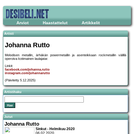
Arviot
Haastattelut
Artikkelit
Artisti
Johanna Rutto
Melodisen metallin, ärhäkän powermetallin ja asenteikkaan rockmetallin välillä
operoiva kotimainen laulajatar.
Linkit:
facebook.com/johanna.rutto
instagram.com/johannarutto
(Päivitetty 5.12.2025)
Artistihaku
Jutut
Johanna Rutto
Sinkut - Helmikuu 2020
06.02.2020