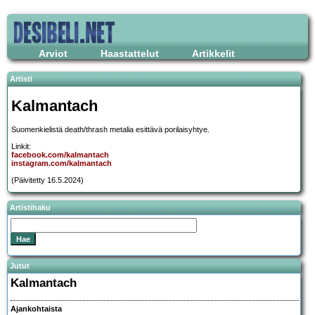
Arviot
Haastattelut
Artikkelit
Artisti
Kalmantach
Suomenkielistä death/thrash metalia esittävä porilaisyhtye.
Linkit:
facebook.com/kalmantach
instagram.com/kalmantach
(Päivitetty 16.5.2024)
Artistihaku
Jutut
Kalmantach
Ajankohtaista