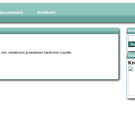
aastattelut
Artikkelit
Arti
a mm. metalcoren ja beatdown hardcoren suuntiin.
Jutu
Kn