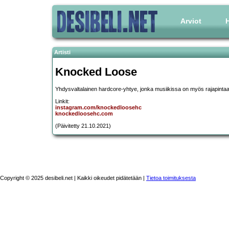
Arviot
H
Artisti
Knocked Loose
Yhdysvaltalainen hardcore-yhtye, jonka musiikissa on myös rajapinta
Linkit:
instagram.com/knockedloosehc
knockedloosehc.com
(Päivitetty 21.10.2021)
Copyright © 2025 desibeli.net | Kaikki oikeudet pidätetään |
Tietoa toimituksesta