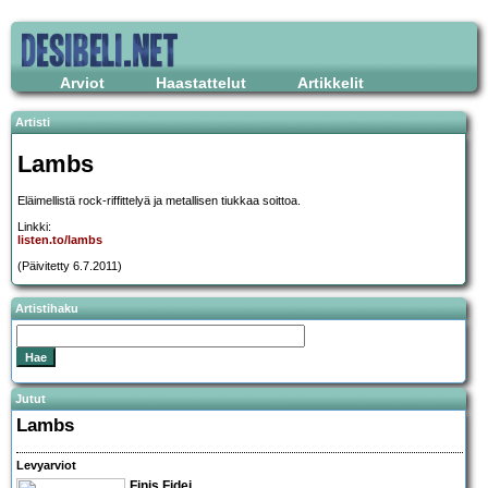
Arviot
Haastattelut
Artikkelit
Artisti
Lambs
Eläimellistä rock-riffittelyä ja metallisen tiukkaa soittoa.
Linkki:
listen.to/lambs
(Päivitetty 6.7.2011)
Artistihaku
Jutut
Lambs
Levyarviot
Finis Fidei