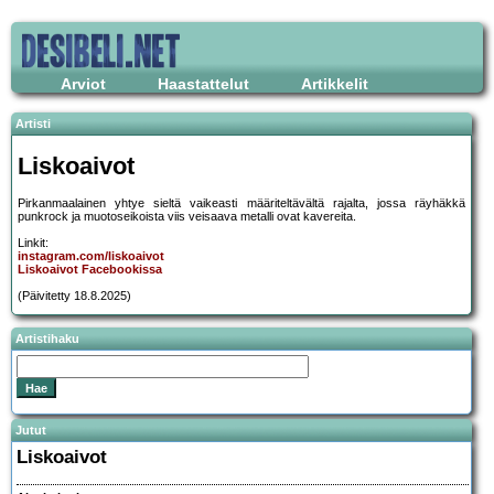
Arviot
Haastattelut
Artikkelit
Artisti
Liskoaivot
Pirkanmaalainen yhtye sieltä vaikeasti määriteltävältä rajalta, jossa räyhäkkä
punkrock ja muotoseikoista viis veisaava metalli ovat kavereita.
Linkit:
instagram.com/liskoaivot
Liskoaivot Facebookissa
(Päivitetty 18.8.2025)
Artistihaku
Jutut
Liskoaivot