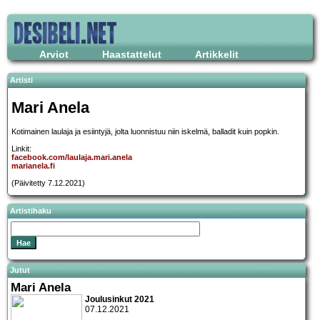
Arviot
Haastattelut
Artikkelit
Artisti
Mari Anela
Kotimainen laulaja ja esiintyjä, jolta luonnistuu niin iskelmä, balladit kuin popkin.
Linkit:
facebook.com/laulaja.mari.anela
marianela.fi
(Päivitetty 7.12.2021)
Artistihaku
Jutut
Mari Anela
Joulusinkut 2021
07.12.2021