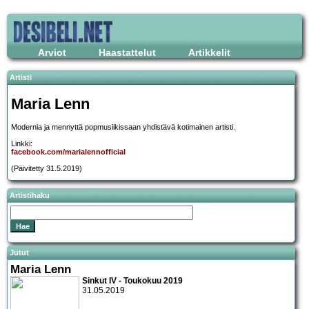
Arviot
Haastattelut
Artikkelit
Artisti
Maria Lenn
Modernia ja mennyttä popmusiikissaan yhdistävä kotimainen artisti.
Linkki:
facebook.com/marialennofficial
(Päivitetty 31.5.2019)
Artistihaku
Jutut
Maria Lenn
Sinkut IV - Toukokuu 2019
31.05.2019