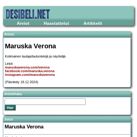
Arviot
Haastattelut
Artikkelit
Artisti
Maruska Verona
Kotimainen laulaja/lauluntekijä ja näyttelijä.
Linkit:
maruskaverona.com/verona
facebook.com/maruska.verona
instagram.com/maruskaverona
(Päivitetty 18.12.2024)
Artistihaku
Jutut
Maruska Verona