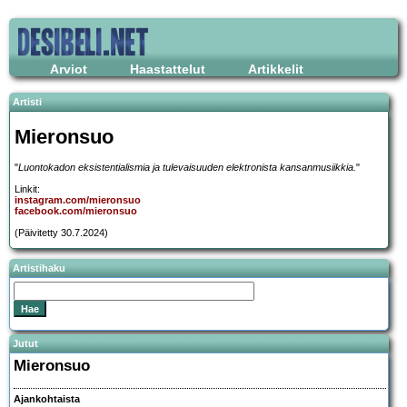
Arviot
Haastattelut
Artikkelit
Artisti
Mieronsuo
"
Luontokadon eksistentialismia ja tulevaisuuden elektronista kansanmusiikkia.
"
Linkit:
instagram.com/mieronsuo
facebook.com/mieronsuo
(Päivitetty 30.7.2024)
Artistihaku
Jutut
Mieronsuo
Ajankohtaista