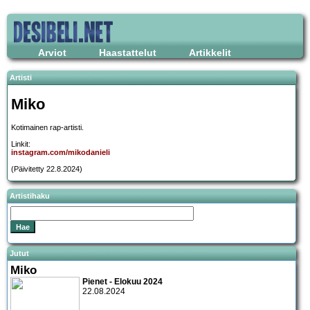
Arviot
Haastattelut
Artikkelit
Artisti
Miko
Kotimainen rap-artisti.
Linkit:
instagram.com/mikodanieli
(Päivitetty 22.8.2024)
Artistihaku
Jutut
Miko
Pienet - Elokuu 2024
22.08.2024