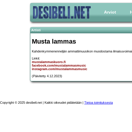
Arviot
H
Artisti
Musta lammas
Kahdenkymmenenneljän ammattimuusikon muodostama ilmaisuvoimainen 
Linkit:
mustalammaskuoro.fi
facebook.com/mustalammasmusic
instagram.com/mustalammasmusic
(Päivitetty 4.12.2023)
Copyright © 2025 desibeli.net | Kaikki oikeudet pidätetään |
Tietoa toimituksesta