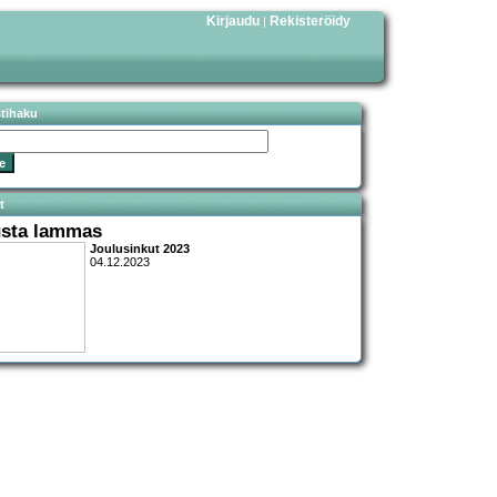
Kirjaudu
Rekisteröidy
|
stihaku
t
sta lammas
Joulusinkut 2023
04.12.2023