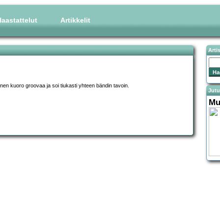
aastattelut
Artikkelit
Arti
kuoro groovaa ja soi tiukasti yhteen bändin tavoin.
Jutu
Mu