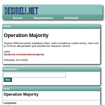
Arviot
Haastattelut
Artikkelit
Artisti
Operation Majority
Vuonna 2004 perustettu oululainen yhtye, jonka musiikissa rouhea heavy, hard rock
ja 70-luvun alkuperäinen jytä sekoittuvan mukavan retrosti.
Linkit:
facebook.com/operationmajority
(Päivitetty 18.6.2026)
Artistihaku
Jutut
Operation Majority
Levyarviot