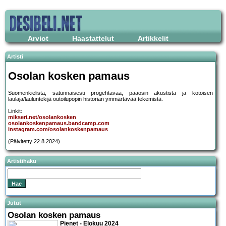
Arviot
Haastattelut
Artikkelit
Artisti
Osolan kosken pamaus
Suomenkielistä, satunnaisesti progehtavaa, pääosin akustista ja kotoisen
laulaja/lauluntekijä outoilupopin historian ymmärtävää tekemistä.
Linkit:
mikseri.net/osolankosken
osolankoskenpamaus.bandcamp.com
instagram.com/osolankoskenpamaus
(Päivitetty 22.8.2024)
Artistihaku
Jutut
Osolan kosken pamaus
Pienet - Elokuu 2024