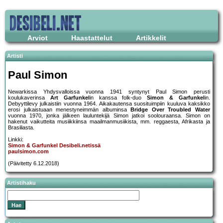
Arviot
Haastattelut
Artikkelit
Artisti
Paul Simon
Newarkissa Yhdysvalloissa vuonna 1941 syntynyt Paul Simon perusti
koulukaverinsa
Art Garfunkel
in kanssa folk-duo
Simon & Garfunkel
in.
Debyyttilevy julkaistiin vuonna 1964. Aikakautensa suosituimpiin kuuluva kaksikko
erosi julkaistuaan menestyneimmän albuminsa
Bridge Over Troubled Water
vuonna 1970, jonka jälkeen lauluntekijä Simon jatkoi soolouraansa. Simon on
hakenut vaikutteita musiikkiinsa maailmanmusiikista, mm. reggaesta, Afrikasta ja
Brasiliasta.
Linkki:
Simon & Garfunkel Desibeli.netissä
paulsimon.com
(Päivitetty 6.12.2018)
Artistihaku